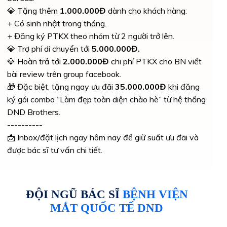
💎 Tặng thêm
1.000.000Đ
dành cho khách hàng:
+ Có sinh nhật trong tháng.
+ Đăng ký PTKX theo nhóm từ 2 người trở lên.
💎 Trợ phí di chuyển tới
5.000.000Đ.
💎 Hoàn trả tới
2.000.000Đ
chi phí PTKX cho BN viết
bài review trên group facebook.
🎁 Đặc biệt, tặng ngay ưu đãi
35.000.000Đ
khi đăng
ký gói combo “Làm đẹp toàn diện chào hè” từ hệ thống
DND Brothers.
----------
📩 Inbox/đặt lịch ngay hôm nay để giữ suất ưu đãi và
được bác sĩ tư vấn chi tiết.
ĐỘI NGŨ BÁC SĨ
BỆNH VIỆN
MẮT QUỐC TẾ DND