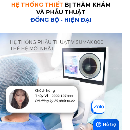
HỆ THỐNG THIẾT
BỊ THĂM KHÁM
VÀ PHẪU THUẬT
ĐỒNG BỘ - HIỆN ĐẠI
HỆ THỐNG PHẪU THUẬT VISUMAX 800
THẾ HỆ MỚI NHẤT
Khách hàng
Thùy Vi - 0902.197.xxx
Đã đăng ký 25 phút trước