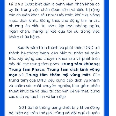
tế DND
được biết đến là bệnh viện nhãn khoa có
uy tín trong việc chẩn đoán sớm và điều trị rộng
các chuyên khoa sâu như: Đáy mắt, khúc xạ, võng
mạc, dịch kính,.. Đồng thời, chủ động tìm ra các
phương án điều trị sớm, kịp thời phòng ngừa,
ngăn chặn, mang lại kết quả tối ưu trong việc
khám chữa bệnh.
Sau 15 năm hình thành và phát triển, DND trở
thành hệ thống bệnh viện Mắt tư nhân tại miền
Bắc xây dựng các chuyên khoa sâu và phát triển
đầy đủ các trung tâm gồm:
Trung tâm khúc xạ;
Trung tâm Phaco; Trung tâm dịch kính võng
mạc
và
Trung tâm thẩm mỹ vùng mắt
. Các
trung tâm của DND đều cung cấp dịch vụ khám
và chăm sóc mắt chuyên nghiệp, bao gồm phẫu
thuật khúc xạ và điều trị các vấn đề về mắt, cùng
các dịch vụ tạo hình và làm đẹp.
Sở hữu hệ thống trang thiết bị y khoa đồng
bộ, hiện đại trên thế giới, cùng với đội ngũ chuyên