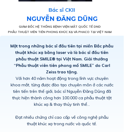
Bác sĩ CKII
NGUYỄN ĐĂNG DŨNG
GIÁM ĐỐC HỆ THỐNG BỆNH VIỆN MẮT QUỐC TẾ DND
PHẪU THUẬT VIÊN TIÊN PHONG KHÚC XẠ VÀ PHACO TẠI VIỆT NAM
Một trong những bác sĩ đầu tiên tại miền Bắc phẫu
thuật khúc xạ bằng laser và là bác sĩ đầu tiên
phẫu thuật SMILE® tại Việt Nam. Giải thưởng
“Phẫu thuật viên tiên phong mổ SMILE” do Carl
Zeiss trao tặng.
Với hơn 40 năm hoạt động trong lĩnh vực chuyên
khoa mắt, từng được đào tạo chuyên môn ở các nước
tiên tiến trên thế giới, bác sĩ Nguyễn Đăng Dũng đã
thực hiện thành công hơn 100.000 ca phẫu thuật tật
khúc xạ & thay thủy tinh thể...
Đạt nhiều chứng chỉ cao cấp về công nghệ phẫu
thuật khúc xạ trong nước và quốc tế.