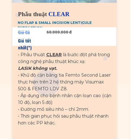
Phẫu thuật
CLEAR
NO FLAP & SMALL INCISION LENTICULE
EXTRACTION
Giá Cũ
60.000.000 đ
Giá tốt
nhất(*)
• Phẫu thuật
CLEAR
là bước đột phá trong
công nghệ phẫu thuật khúc xạ:
LASIK không vạt.
• Khử độ cận bằng tia Femto Second Laser
thực hiện trên 2 hệ thống máy Visumax
500 & FEMTO LDV Z8.
• Áp dụng cho bệnh nhân cận loạn cao (cận
10 độ, loạn 5 độ)
• Đường mổ siêu nhỏ – chỉ 2mm.
• Thời gian phục hồi sau phẫu thuật nhanh
hơn các PP khác.