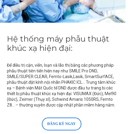
Hệ thống máy phẫu thuật
khúc xạ hiện đại:
Để điều trị cận, viễn, loạn và lão thị bằng các phương pháp
phẫu thuật tiên tiến hiện nay như SMILE Pro DND,
SMILE/SUPER CLEAR, Femto-Lasik,Lasik, SmartSurfACE,
phẫu thuật đặt kính nội nhãn PHAKIC ICL… Trung tâm khúc
xạ – Bệnh viện Mắt Quốc tế DND được đầu tư trang bị các
thiết bị phẫu thuật khúc xạ hiện đại: VISUMAX (Đức), Mel90
(Đức), Zeimer (Thụy sĩ), Schwind Amaris 1050RS, Femto
Z8… – thường xuyên được cập nhật phần mềm hàng năm.
ĐĂNG KÝ NGAY