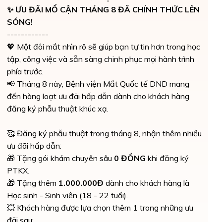
✨ ƯU ĐÃI MỔ CẬN THÁNG 8 ĐÃ CHÍNH THỨC LÊN
SÓNG!
------------
💖 Một đôi mắt nhìn rõ sẽ giúp bạn tự tin hơn trong học
tập, công việc và sẵn sàng chinh phục mọi hành trình
phía trước.
📢 Tháng 8 này, Bệnh viện Mắt Quốc tế DND mang
đến hàng loạt ưu đãi hấp dẫn dành cho khách hàng
đăng ký phẫu thuật khúc xạ.
🥰 Đăng ký phẫu thuật trong tháng 8, nhận thêm nhiều
ưu đãi hấp dẫn:
🎁 Tặng gói khám chuyên sâu
0 ĐỒNG
khi đăng ký
PTKX.
🎁 Tặng thêm
1.000.000Đ
dành cho khách hàng là
Học sinh - Sinh viên (18 - 22 tuổi).
💥 Khách hàng được lựa chọn thêm 1 trong những ưu
đãi sau: