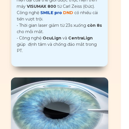
hiện đại của thế giới được thực hiện trên
máy
VISUMAX 800
từ Carl Zeiss (Đức).
Công nghệ
SMILE pro
DND
có nhiều cải
tiến vượt trội.
• Thời gian laser giảm từ 23s xuống
còn 8s
cho mỗi mắt.
• Công nghệ
OcuLign
và
CentraLign
giúp định tâm và chống đảo mắt trong
PT.